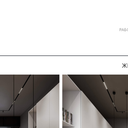
РАБ
ЖК